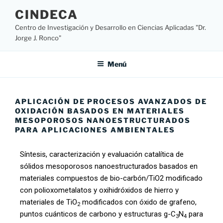
CINDECA
Centro de Investigación y Desarrollo en Ciencias Aplicadas "Dr.
Jorge J. Ronco"
Menú
APLICACIÓN DE PROCESOS AVANZADOS DE
OXIDACIÓN BASADOS EN MATERIALES
MESOPOROSOS NANOESTRUCTURADOS
PARA APLICACIONES AMBIENTALES
Síntesis, caracterización y evaluación catalítica de
sólidos mesoporosos nanoestructurados basados en
materiales compuestos de bio-carbón/TiO2 modificado
con polioxometalatos y oxihidróxidos de hierro y
materiales de TiO
modificados con óxido de grafeno,
2
puntos cuánticos de carbono y estructuras g-C
N
para
3
4