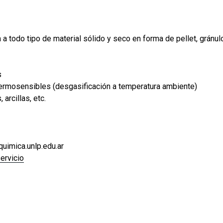
 a todo tipo de material sólido y seco en forma de pellet, gránul
s
ermosensibles (desgasificación a temperatura ambiente)
 arcillas, etc.
uimica.unlp.edu.ar
servicio